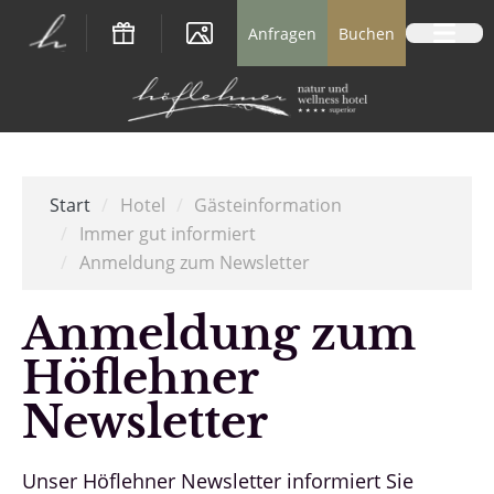
Logo Natur- und Wellnesshotel Höflehner *
Anfragen
Buchen
Start
/
Hotel
/
Gästeinformation
/
Immer gut informiert
/
Anmeldung zum Newsletter
Anmeldung zum
Höflehner
Newsletter
Unser Höflehner Newsletter informiert Sie