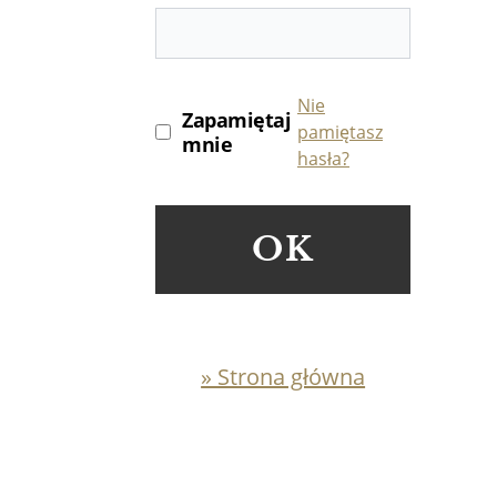
Nie
Zapamiętaj
pamiętasz
mnie
hasła?
OK
» Strona główna