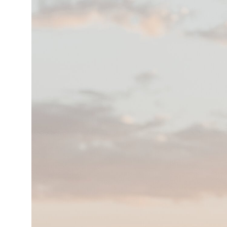
hner ****S