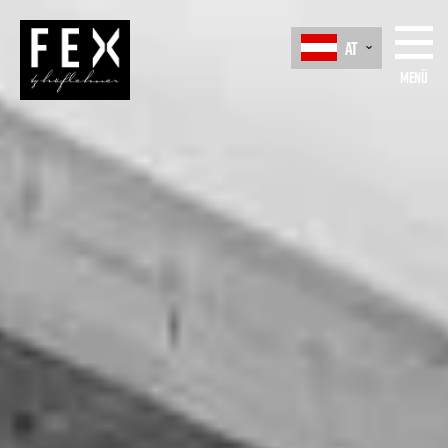
AT
Menü