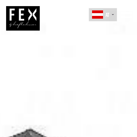
AT
Menü