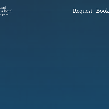
el Höflehner ****S
Request
Book