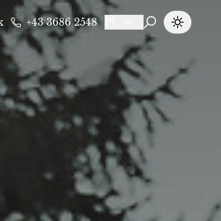
k
+43 3686 2548
PL