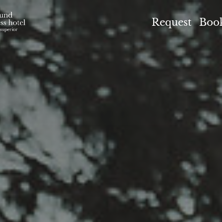
el Höflehner ****S
Request
Boo