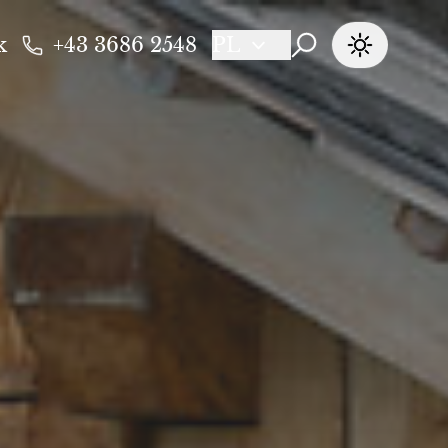
k
+43 3686 2548
PL