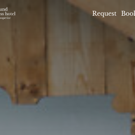
el Höflehner ****S
Request
Boo