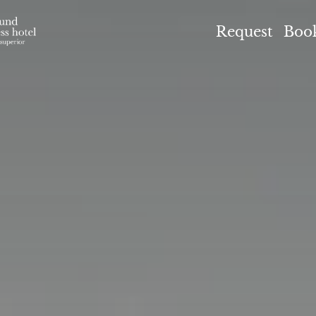
el Höflehner ****S
Request
Boo