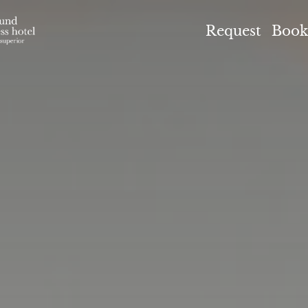
el Höflehner ****S
Request
Book