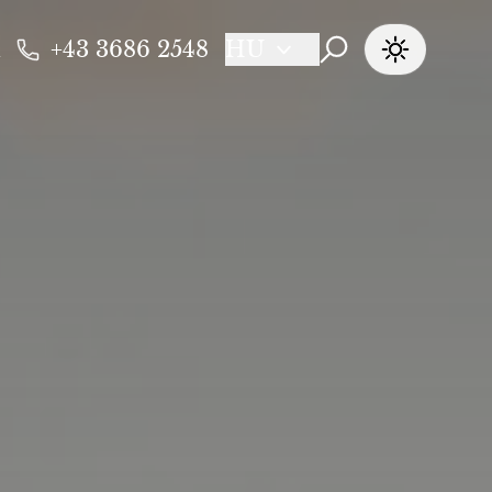
+43 3686 2548
HU