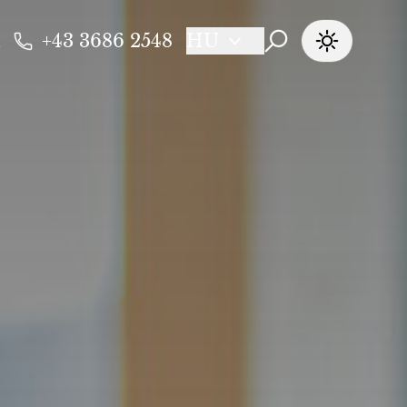
+43 3686 2548
HU