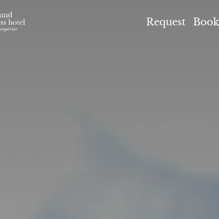
el Höflehner ****S
Request
Book