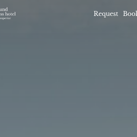
el Höflehner ****S
Request
Boo