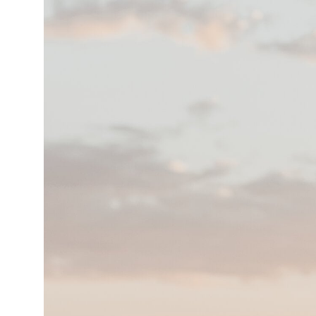
hner ****S