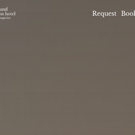
el Höflehner ****S
Request
Boo