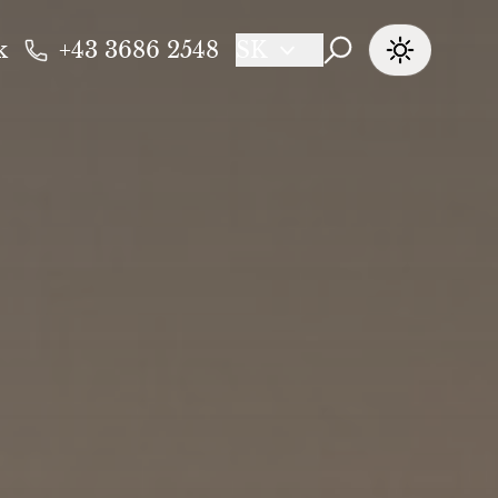
k
+43 3686 2548
SK