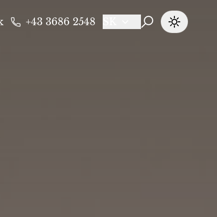
k
+43 3686 2548
SK