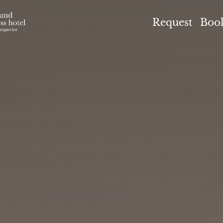
el Höflehner ****S
Request
Boo