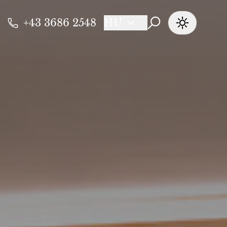
+43 3686 2548
HU