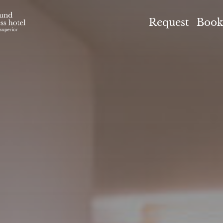
el Höflehner ****S
Request
Book