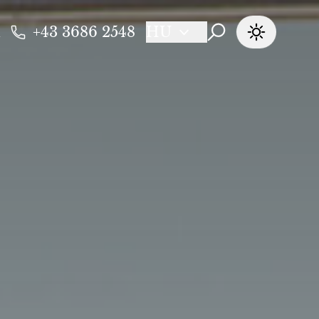
+43 3686 2548
HU