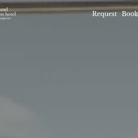
el Höflehner ****S
Request
Book