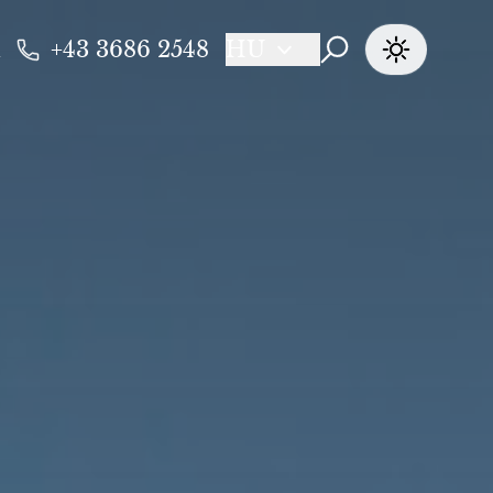
+43 3686 2548
HU