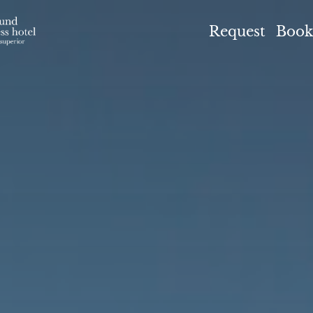
el Höflehner ****S
Request
Book