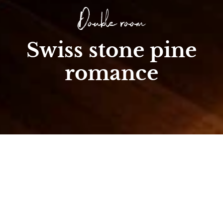
Double room
Swiss stone pine
romance
Strona główna
/
Room
/
Double & Multi-Bed Rooms
/
Swiss stone pine romance