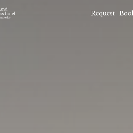
el Höflehner ****S
Request
Boo