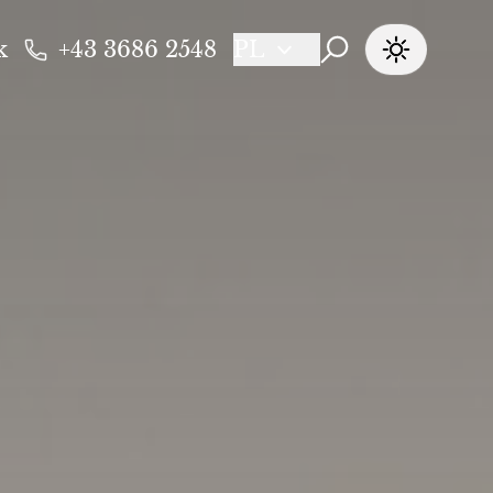
k
+43 3686 2548
PL