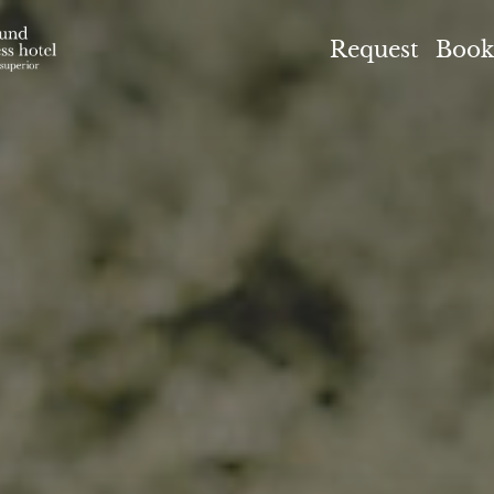
el Höflehner ****S
Request
Book