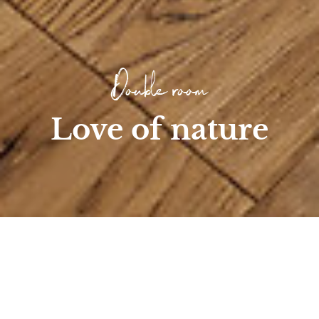
Double room
Love of nature
Strona główna
/
Room
/
Double & Multi-Bed Rooms
/
Love of nature