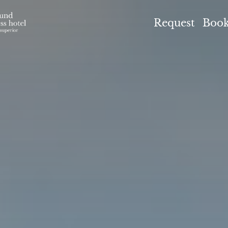
el Höflehner ****S
Request
Boo