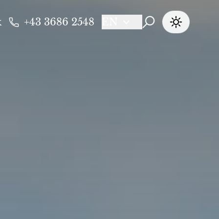
k
+43 3686 2548
EN