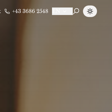
k
+43 3686 2548
EN