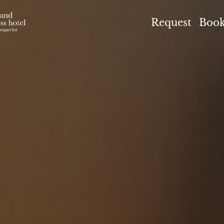
el Höflehner ****S
Request
Boo