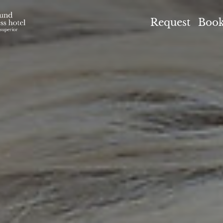
el Höflehner ****S
Request
Boo