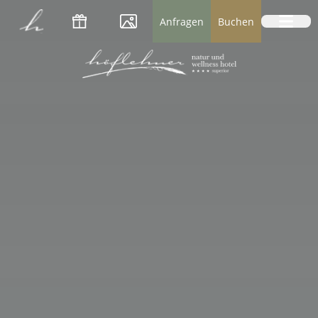
Logo Natur- und Wellnesshotel Höflehner *
Anfragen
Buchen