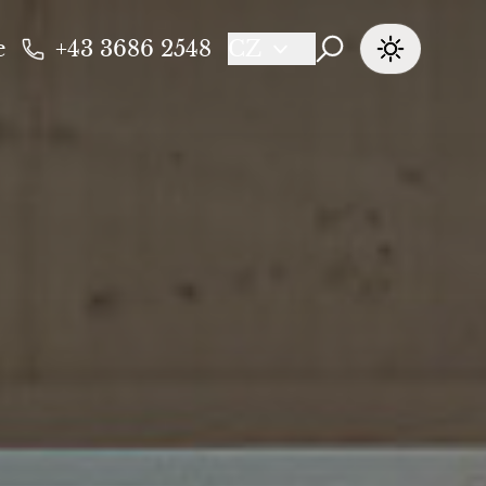
e
+43 3686 2548
CZ