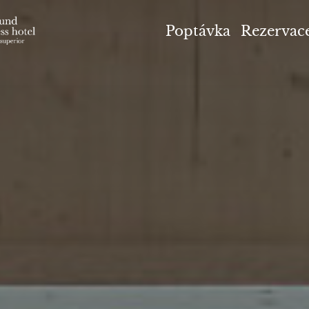
el Höflehner ****S
Poptávka
Rezervac