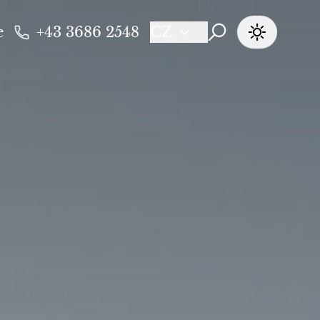
e
+43 3686 2548
CZ