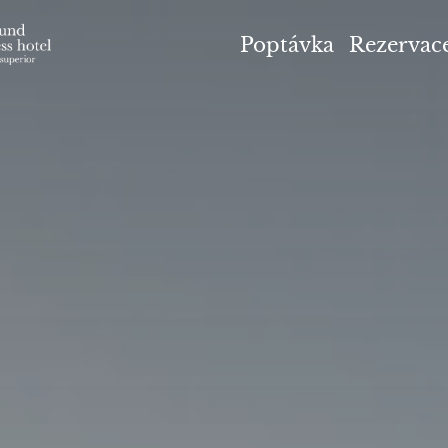
el Höflehner ****S
Poptávka
Rezervac