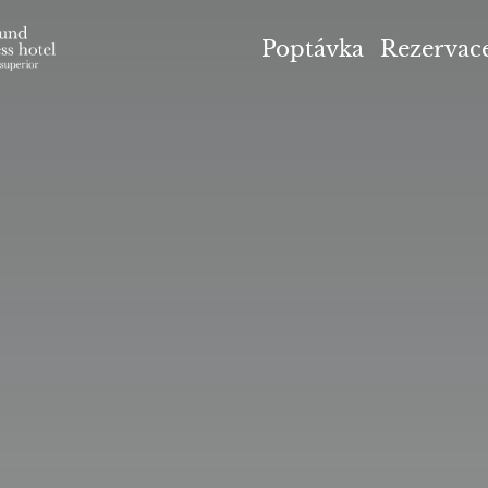
el Höflehner ****S
Poptávka
Rezervac