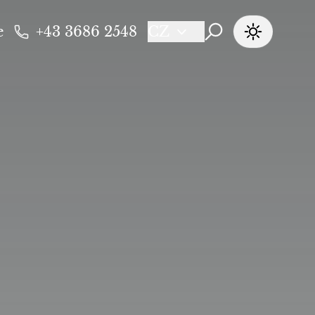
e
+43 3686 2548
CZ