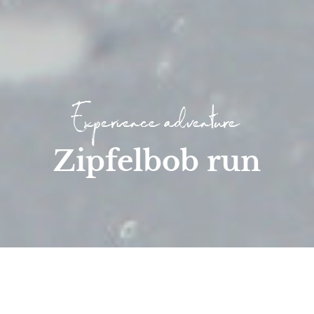
Experience adventure
Zipfelbob run
Home
/
Families
/
Experience nature
/
Zipfelbob run