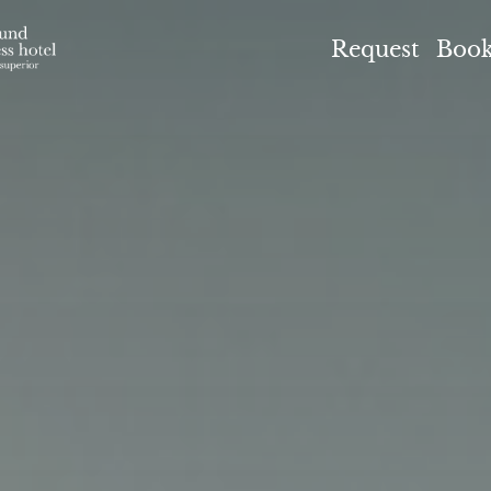
el Höflehner ****S
Request
Boo