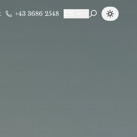
k
+43 3686 2548
EN