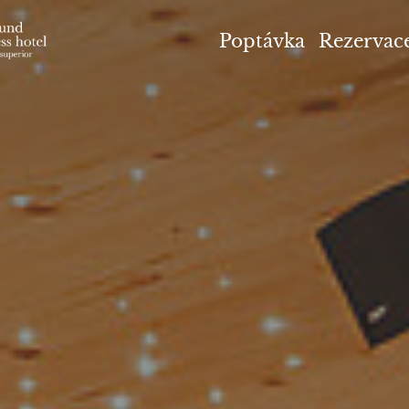
el Höflehner ****S
Poptávka
Rezervac