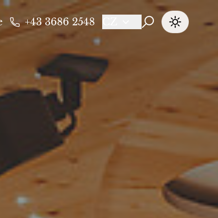
e
+43 3686 2548
CZ