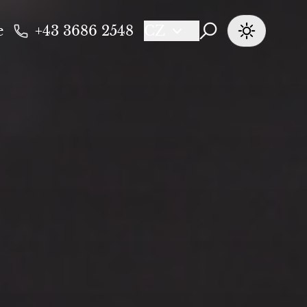
e
+43 3686 2548
CZ