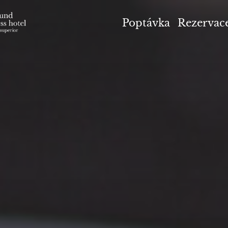
el Höflehner ****S
Poptávka
Rezervac