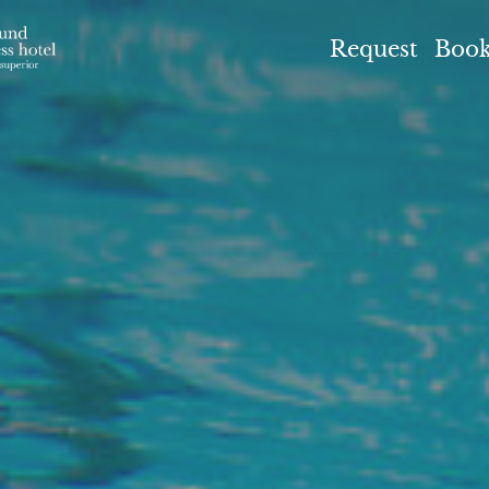
el Höflehner ****S
Request
Boo