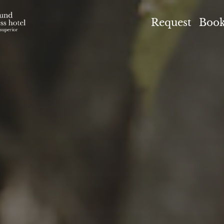
el Höflehner ****S
Request
Boo