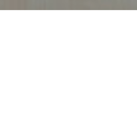
Home
/
Mezinárodní
Nature & Wellness Hotel
Höflehner
Zažijte vysokohorský luxus v nadmořské výšce 1
117 metrů v srdci štýrských hor. Přírodní a
wellness hotel Höflehner spojuje nedotčenou