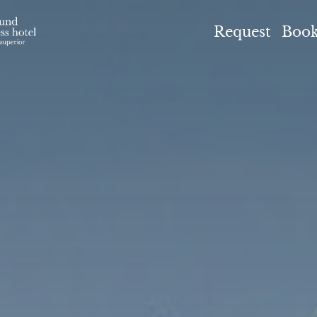
el Höflehner ****S
Request
Boo