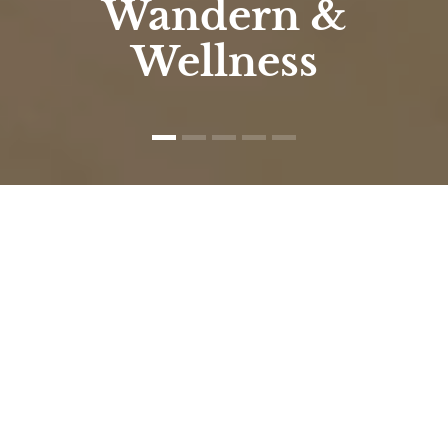
Wandern &
Wellness
Natur- und Wellnesshotel
Höflehner****S