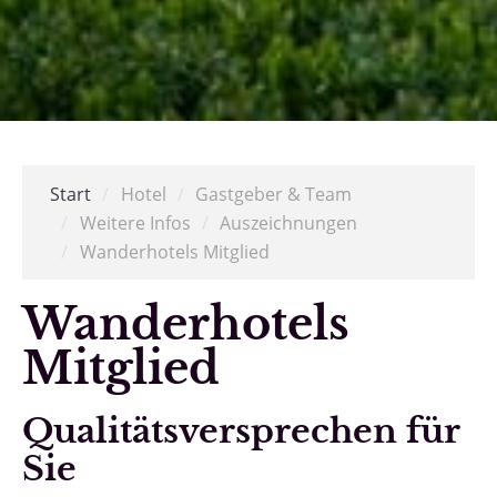
Start
/
Hotel
/
Gastgeber & Team
/
Weitere Infos
/
Auszeichnungen
/
Wanderhotels Mitglied
Wanderhotels
Mitglied
Qualitätsversprechen für
Sie