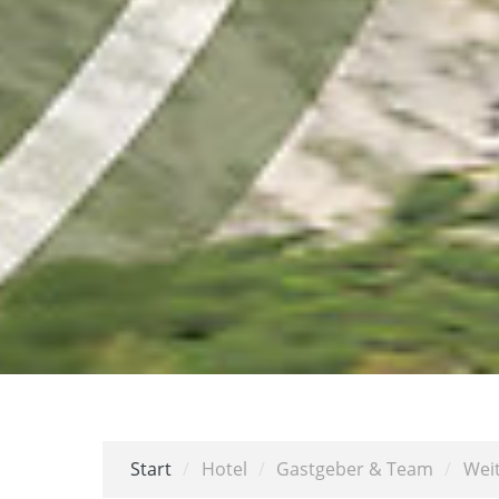
Start
/
Hotel
/
Gastgeber & Team
/
Weit