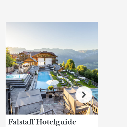
Falstaff Hotelguide
Fa