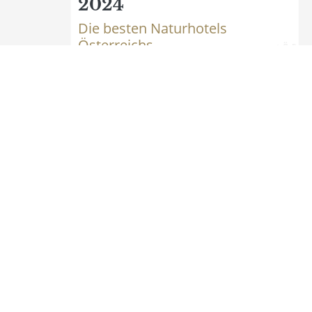
2024
Die besten Naturhotels
Österreichs
Logo Natur- und Wellnesshotel Höfl