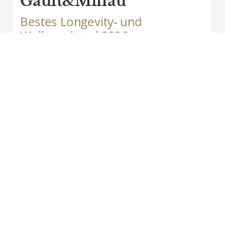
Gault&Millau
Bestes Longevity- und
Wellnesshotel 2026
ehner ****S