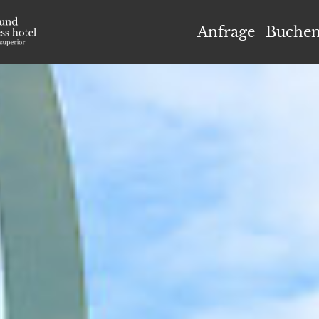
el Höflehner ****S
Anfrage
Buche