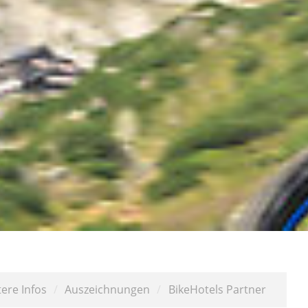
ere Infos
/
Auszeichnungen
/
BikeHotels Partner