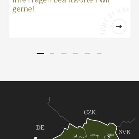
gerne!
ehner ****S