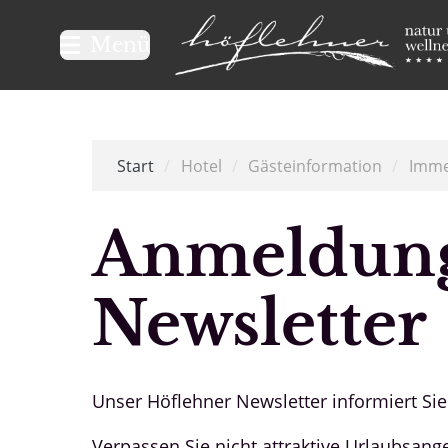
Logo Natur- und Wellnesshot
Menü
Start
/
Hotel
/
Gästeinformation
/
Imme
Anmeldung
Newsletter
Unser Höflehner Newsletter informiert S
Verpassen Sie nicht attraktive Urlaubsan