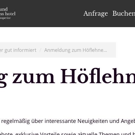
el Höflehner ****S
Anfrage
Buche
r gut informiert
/
Anmeldung zum Höflehne...
 zum Höflehn
ie regelmäßig über interessante Neuigkeiten und An
gebote, exklusive Vorteile sowie aktuelle Themen und