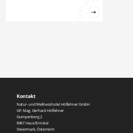
Kontakt
Natur- und Wellnesshotel Höflehner GmbH
GF: Mag. Gerhard Höflehner
Gumpenberg 2
8967 Haus/Ennstal
Steiermark, Österreich