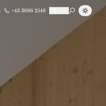
n
+43 3686 2548
DE