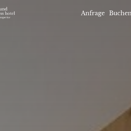
el Höflehner ****S
Anfrage
Buche