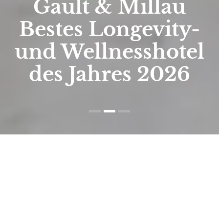
Gault & Millau
Bestes Longevity-
und Wellnesshotel
des Jahres 2026
Start
/
Wellness
/
Longevity im Höflehner