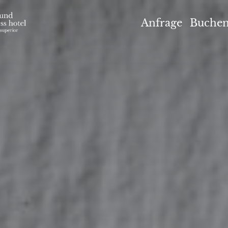
el Höflehner ****S
Anfrage
Buche