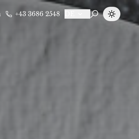
n
+43 3686 2548
DE