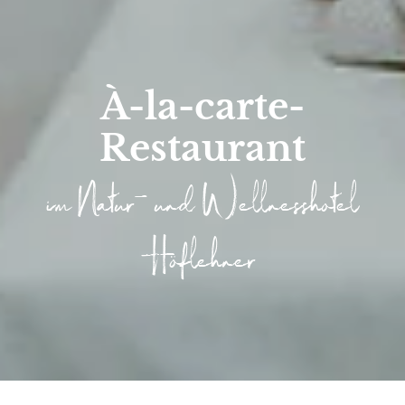
À-la-carte-
Restaurant
im Natur- und Wellnesshotel
Höflehner