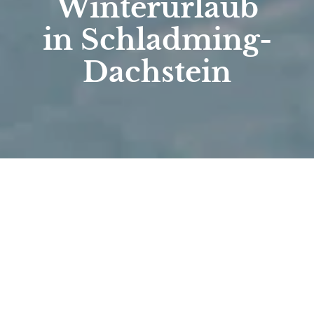
Winterurlaub
in Schladming-
Dachstein
Start
/
Aktiv
/
Abseits der Piste
Abseits der Piste
Winteraktivitäten für
jeden Geschmack.