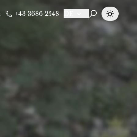
n
+43 3686 2548
DE