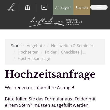
Logo Natur- und Wellnesshotel Höflehner *
Anfragen
Buchen
Start
/
Angebote
/
Hochzeiten & Seminare
/
Hochzeiten
/
Folder | Checkliste |...
/
Hochzeitsanfrage
Hochzeitsanfrage
Wir freuen uns über Ihre Anfrage!
Bitte füllen Sie das Formular aus. Felder mit
einem Stern* müssen ausgefüllt werden.