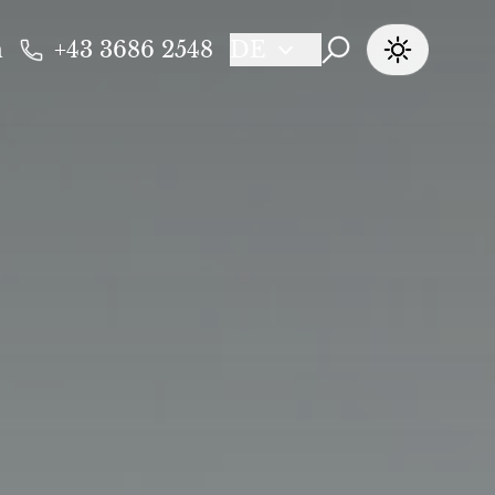
n
+43 3686 2548
DE