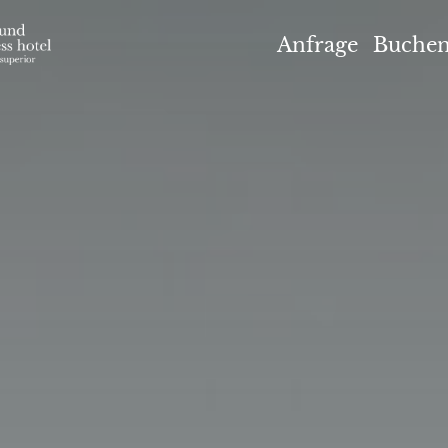
el Höflehner ****S
Anfrage
Buche