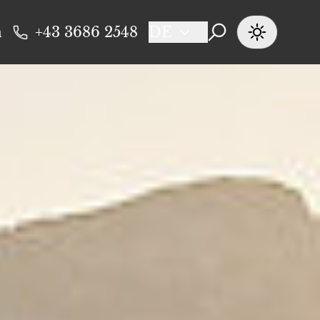
n
+43 3686 2548
DE