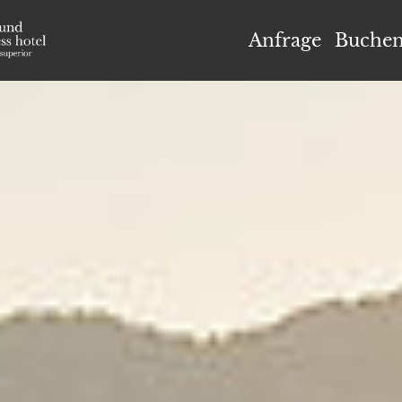
el Höflehner ****S
Anfrage
Buche