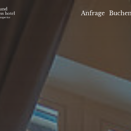
el Höflehner ****S
Anfrage
Buche